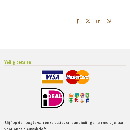
D
D
S
D
e
e
h
e
l
e
a
l
e
l
r
e
n
e
n
Veilig betalen
Blijf op de hoogte van onze acties en aanbiedingen en meld je aan
voor onze nieuwsbrief!