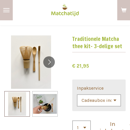
Ga
direct
naar
de
Traditionele Matcha
hoofdinhoud
thee kit- 3-delige set
€ 21,95
Inpakservice
In